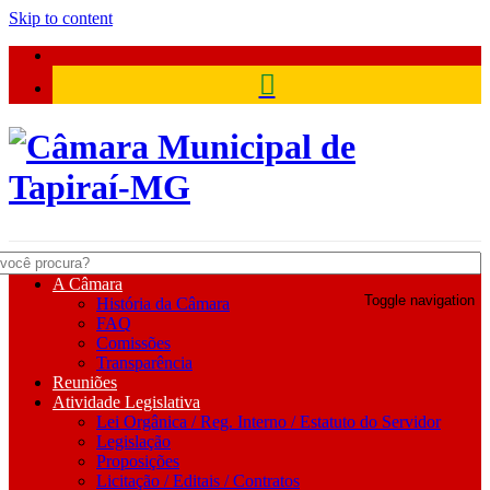
Skip to content
Câmara Municipal de Tapiraí-
A Câmara
Toggle navigation
História da Câmara
MG
FAQ
Comissões
Transparência
Reuniões
Atividade Legislativa
Lei Orgânica / Reg. Interno / Estatuto do Servidor
Legislação
Proposições
Licitação / Editais / Contratos