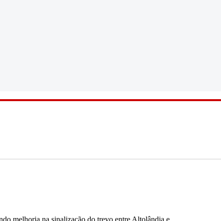
do melhoria na sinalização do trevo entre Altolândia e