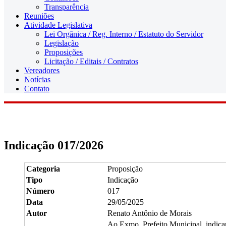
Transparência
Reuniões
Atividade Legislativa
Lei Orgânica / Reg. Interno / Estatuto do Servidor
Legislação
Proposições
Licitação / Editais / Contratos
Vereadores
Notícias
Contato
Indicação 017/2026
Categoria
Proposição
Tipo
Indicação
Número
017
Data
29/05/2025
Autor
Renato Antônio de Morais
Ao Exmo. Prefeito Municipal, indican