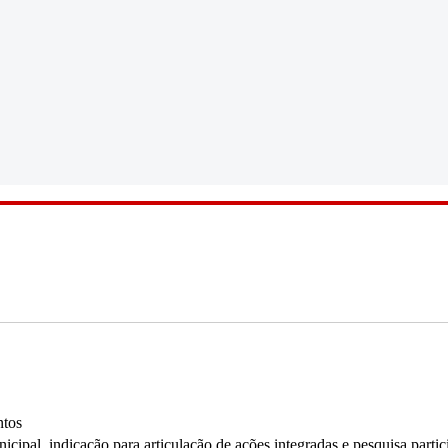
ntos
ipal, indicação para articulação de ações integradas e pesquisa partici