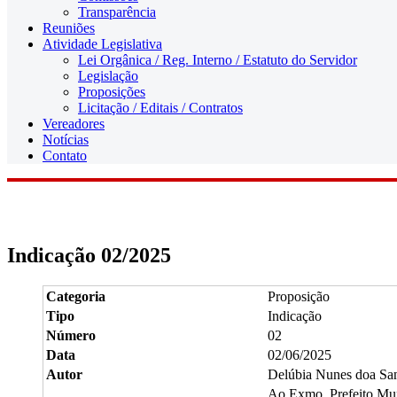
Transparência
Reuniões
Atividade Legislativa
Lei Orgânica / Reg. Interno / Estatuto do Servidor
Legislação
Proposições
Licitação / Editais / Contratos
Vereadores
Notícias
Contato
Indicação 02/2025
Categoria
Proposição
Tipo
Indicação
Número
02
Data
02/06/2025
Autor
Delúbia Nunes doa Sa
Ao Exmo. Prefeito Munic