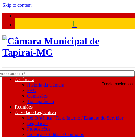
Skip to content
Câmara Municipal de Tapiraí-
A Câmara
Toggle navigation
História da Câmara
MG
FAQ
Comissões
Transparência
Reuniões
Atividade Legislativa
Lei Orgânica / Reg. Interno / Estatuto do Servidor
Legislação
Proposições
Licitação / Editais / Contratos